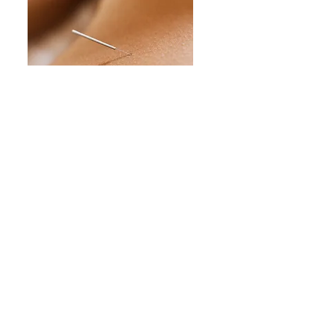
Akupunktur (TCM)
& Kinesio-Taping
Die
Traditionelle Chinesische Medizin
(TCM) ist eine sanfte Therapieform
und eignet sich deshalb besonders
gut bei kleineren und größeren
Beschwerden während der